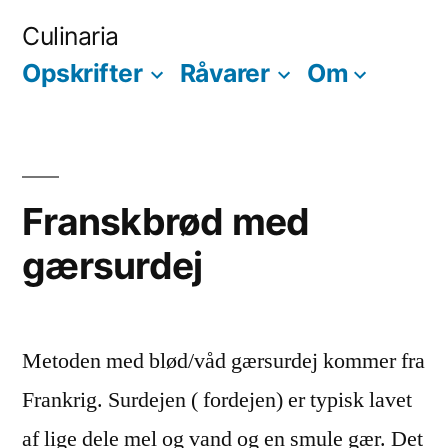
Skip
Culinaria
to
Opskrifter
Råvarer
Om
content
Franskbrød med
gærsurdej
Metoden med blød/våd gærsurdej kommer fra
Frankrig. Surdejen ( fordejen) er typisk lavet
af lige dele mel og vand og en smule gær. Det